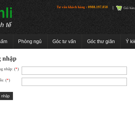
Tư vấn khách hàng :
0988.197.858
Giỏ hàn
hẩm
Phòng ngủ
Góc tư vấn
Góc thư giãn
Ý ki
 nhập
g nhập: (
*
)
u: (
*
)