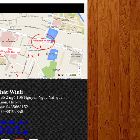
hất Winli
: Số 2 ngõ 106 Nguyễn Ngọc Nại, quận
uân, Hà Nội
oại: 0435668152
: 0988197858
 gấp thông minh
 thông minh
 ngủ thông minh