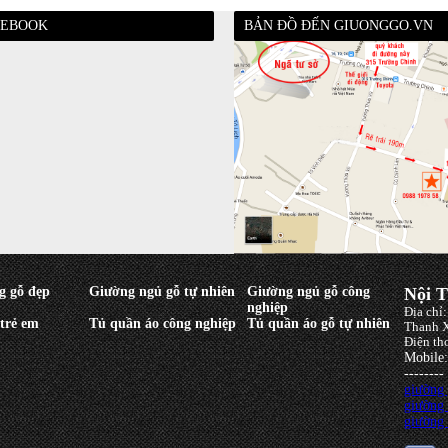
CEBOOK
BẢN ĐỒ ĐẾN GIUONGGO.VN
g gỗ đẹp
Giường ngủ gỗ tự nhiên
Giường ngủ gỗ công
Nội T
nghiệp
Địa chỉ
trẻ em
Tủ quần áo công nghiệp
Tủ quần áo gỗ tự nhiên
Thanh X
Điện th
Mobile
--------
giường
giường
giường