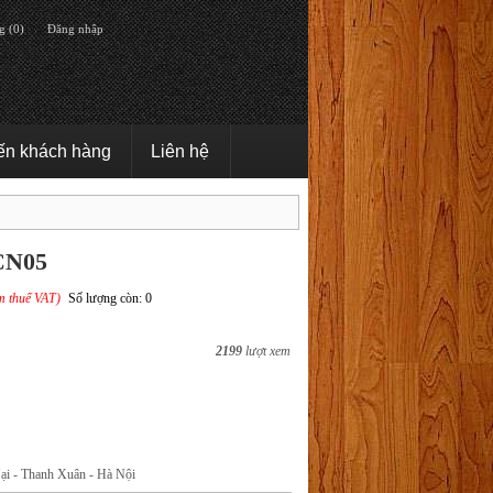
g (0)
Đăng nhập
ến khách hàng
Liên hệ
CN05
m thuế VAT)
Số lượng còn: 0
2199
lượt xem
ại - Thanh Xuân - Hà Nội