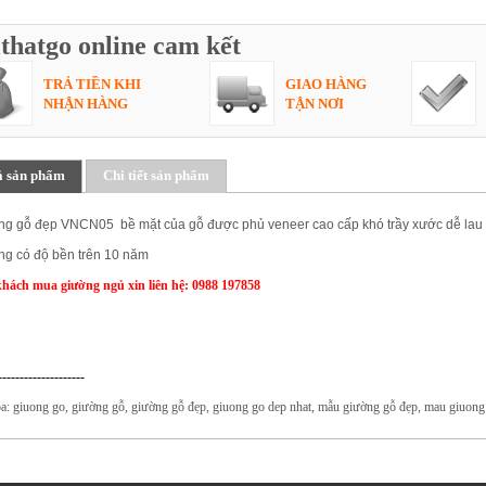
thatgo online cam kết
TRẢ TIỀN KHI
GIAO HÀNG
NHẬN HÀNG
TẬN NƠI
ả sản phẩm
Chi tiết sản phẩm
g gỗ đẹp VNCN05 bề mặt của gỗ được phủ veneer cao cấp khó trầy xước dễ lau t
g có độ bền trên 10 năm
hách mua giường ngủ xin liên hệ: 0988 197858
--------------------
óa: giuong go, giường gỗ, giường gỗ đẹp, giuong go dep nhat, mẫu giường gỗ đẹp, mau giuong