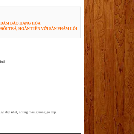
ĐẢM BẢO HÀNG HÓA
ĐỔI TRẢ, HOÀN TIỀN VỚI SẢN PHẨM LỖI
rùi.
 go dep nhat, nhung mau giuong go dep.