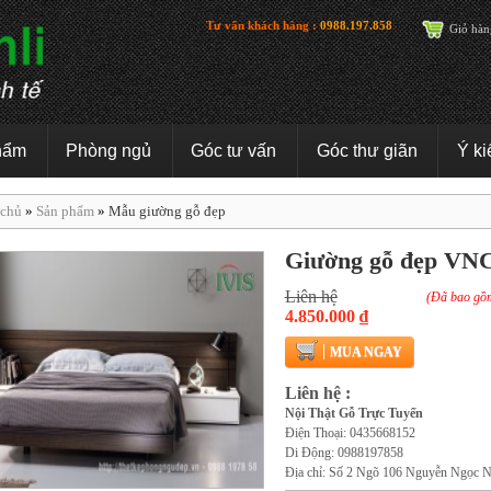
Tư vấn khách hàng :
0988.197.858
Giỏ hàn
hẩm
Phòng ngủ
Góc tư vấn
Góc thư giãn
Ý ki
 chủ
»
Sản phẩm
»
Mẫu giường gỗ đẹp
Giường gỗ đẹp VN
Liên hệ
(Đã bao gồ
4.850.000 ₫
MUA NGAY
Liên hệ :
Nội Thật Gỗ Trực Tuyến
Điện Thoại: 0435668152
Di Động: 0988197858
Địa chỉ: Số 2 Ngõ 106 Nguyễn Ngọc N