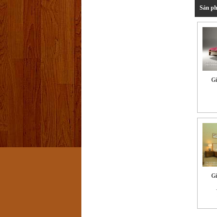
Sản ph
Gi
Gi