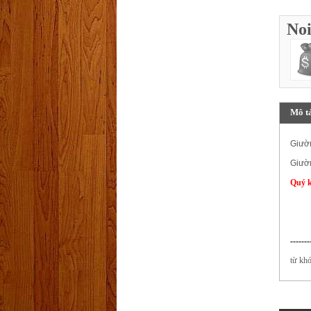
Noi
Mô t
Giườn
Giườn
Quý k
-------
từ kh