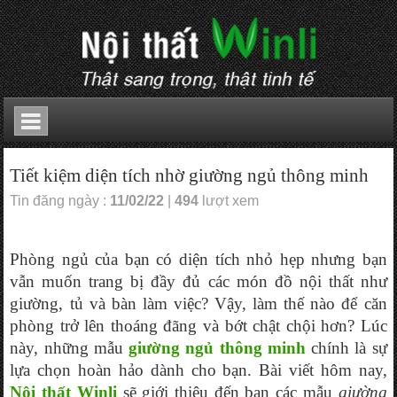
Tiết kiệm diện tích nhờ giường ngủ thông minh
Tin đăng ngày :
11/02/22
|
494
lượt xem
Phòng ngủ của bạn có diện tích nhỏ hẹp nhưng bạn 
vẫn muốn trang bị đầy đủ các món đồ nội thất như 
giường, tủ và bàn làm việc? Vậy, làm thế nào để căn 
phòng trở lên thoáng đãng và bớt chật chội hơn? Lúc 
này, những mẫu 
giường ngủ thông minh
 chính là sự 
lựa chọn hoàn hảo dành cho bạn. Bài viết hôm nay, 
Nội thất Winli
 sẽ giới thiệu đến bạn các mẫu 
giường 